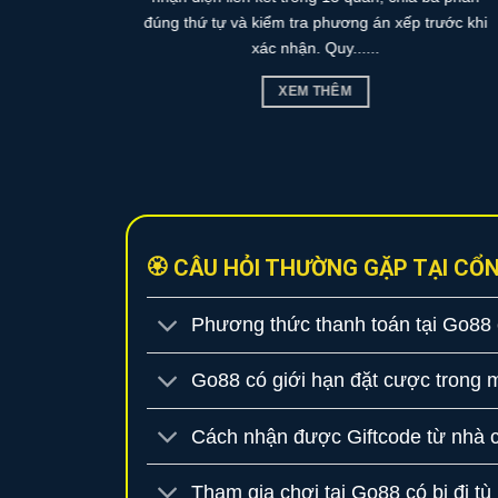
úng......
hợp lệ hay binh lủng, lần lượt đối chiếu từng chi
Đặc biệt, hệ thống Live Game như tài xỉu v
với đối thủ......
trải nghiệm chơi game trở nên chân thực v
XEM THÊM
🏵️ CÂU HỎI THƯỜNG GẶP TẠI CỔN
Phương thức thanh toán tại Go88
Go88 có giới hạn đặt cược trong 
Cách nhận được Giftcode từ nhà 
Tham gia chơi tại Go88 có bị đi t