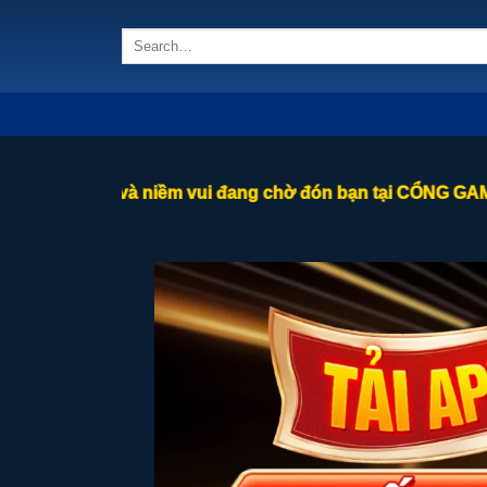
Bỏ
qua
nội
dung