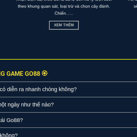
và các tổ hợp đáng chú ý. Chúng......
vậ
à xóc đĩa được phát trực tiếp với các dealer xinh đẹp và chuyê
à mượt mà.
XEM THÊM
G GAME GO88 🏵️
 có diễn ra nhanh chóng không?
một ngày như thế nào?
cái Go88?
ù không?