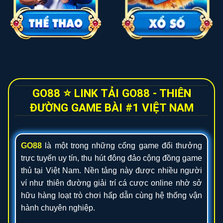
GO88 ⭐️ LINK TẢI GO88 - THIÊN
ĐƯỜNG GAME BÀI #1 VIỆT NAM
GO88
là một trong những cổng game đổi thưởng
trực tuyến uy tín, thu hút đông đảo cộng đồng game
thủ tại Việt Nam. Nền tảng này được nhiều người
ví như thiên đường giải trí cá cược online nhờ sở
hữu hàng loạt trò chơi hấp dẫn cùng hệ thống vận
hành chuyên nghiệp.