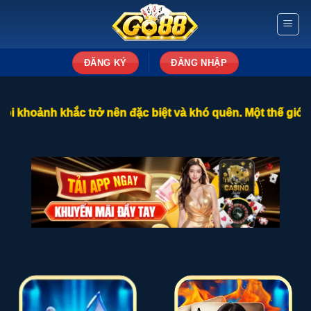
Bỏ
qua
nội
dung
ĐĂNG KÝ
ĐĂNG NHẬP
Ch