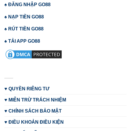
nhau.
♠
ĐĂNG NHẬP GO88
Các hình thức nạp rút phổ biến gồm:
♠
NẠP TIỀN GO88
Chuyển khoản ngân hàng nội địa
♠
RÚT TIỀN GO88
Ví điện tử như Momo, ZaloPay
♠
TẢI APP GO88
Thẻ cào điện thoại
Một số phương thức thanh toán trực tuyến khác
CHÍNH SÁCH
Toàn bộ giao dịch được xử lý chỉ trong khoảng 1 –
3 phút, giúp người chơi không bị gián đoạn khi
tham gia đặt cược.
♥
QUYỀN RIÊNG TƯ
♥
MIỄN TRỪ TRÁCH NHIỆM
Ngoài ra, hệ thống còn tự động lưu lại lịch sử giao
dịch, giúp thành viên dễ dàng theo dõi mọi biến
♥
CHÍNH SÁCH BẢO MẬT
động tài khoản. Nhờ đó, quá trình nạp và rút tiền
♥
ĐIỀU KHOẢN ĐIỀU KIỆN
trở nên minh bạch, nhanh gọn và tiện lợi hơn.