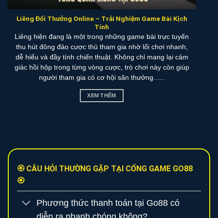
Nhà phát hành: Sunwin Vibes Limitada CR
Mẹo Chơi Mậu Binh – Cách Xếp Bài Tránh Binh Lủng Tại
Thời điểm ra mắt: 08/2018
Go88
Mẹo chơi mậu binh không chỉ là may mắn mà là phương
Trụ sở chính: Costa Rica
pháp xếp bài từ người chơi thực thụ. Các chiến thuật thực
chiến này sẽ giúp bạn biến những thế bài bình thường
Nền tảng hỗ trợ: Windows, Android, iOS
thành lợi thế chiến thắng. Chúng bao gồm các kỹ thuật từ
Thể loại trò chơi: Game bài đổi thưởng, bắn cá,
phòng thủ như Thú Phé Thủ đến mạo......
nổ hũ, xóc đĩa, tài xỉu,…
XEM THÊM
Những Điểm Nổi Bật Của Cổng Game
GO88
So với nhiều cổng game đổi thưởng phổ biến như
Sunwin, 789Club, TipClub hay Saowin,
GO88
tạo
được dấu ấn nhờ kho game casino hiện đại với
🏵️ CÂU HỎI THƯỜNG GẶP TẠI CỔNG GAME GO88
phiên bản cập nhật mới nhất.
🏵️
Đặc biệt, hệ thống Live Game như tài xỉu và xóc
Phương thức thanh toán tại Go88 có
đĩa được phát trực tiếp với các dealer xinh đẹp và
diễn ra nhanh chóng không?