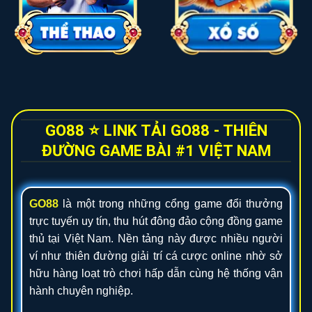
GO88 ⭐️ LINK TẢI GO88 - THIÊN
ĐƯỜNG GAME BÀI #1 VIỆT NAM
GO88
là một trong những cổng game đổi thưởng
trực tuyến uy tín, thu hút đông đảo cộng đồng game
thủ tại Việt Nam. Nền tảng này được nhiều người
ví như thiên đường giải trí cá cược online nhờ sở
hữu hàng loạt trò chơi hấp dẫn cùng hệ thống vận
hành chuyên nghiệp.