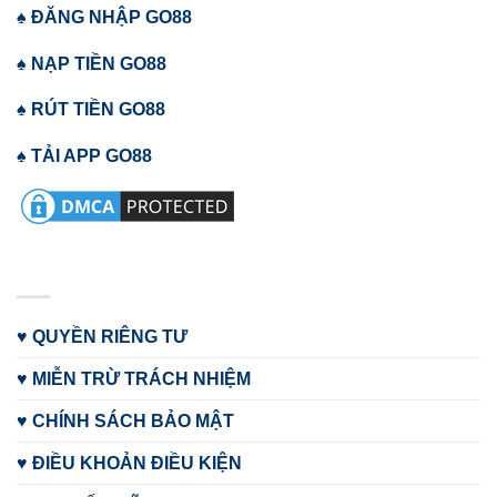
nhau.
♠
ĐĂNG NHẬP GO88
Các hình thức nạp rút phổ biến gồm:
♠
NẠP TIỀN GO88
Chuyển khoản ngân hàng nội địa
♠
RÚT TIỀN GO88
Ví điện tử như Momo, ZaloPay
♠
TẢI APP GO88
Thẻ cào điện thoại
Một số phương thức thanh toán trực tuyến khác
CHÍNH SÁCH
Toàn bộ giao dịch được xử lý chỉ trong khoảng 1 –
3 phút, giúp người chơi không bị gián đoạn khi
tham gia đặt cược.
♥
QUYỀN RIÊNG TƯ
♥
MIỄN TRỪ TRÁCH NHIỆM
Ngoài ra, hệ thống còn tự động lưu lại lịch sử giao
dịch, giúp thành viên dễ dàng theo dõi mọi biến
♥
CHÍNH SÁCH BẢO MẬT
động tài khoản. Nhờ đó, quá trình nạp và rút tiền
♥
ĐIỀU KHOẢN ĐIỀU KIỆN
trở nên minh bạch, nhanh gọn và tiện lợi hơn.