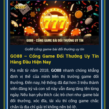
Go88 cổng game bài đổi thưởng uy tín
GO88 – Cổng Game Đổi Thưởng Uy Tín
Hàng Đầu Hiện Nay
Ra mắt từ năm 2018,
GO88
nhanh chóng khẳng
định vị thế của mình trên thị trường game đổi
thưởng. Đến nay, hệ thống đã đạt hơn 3 triệu thành
viên đăng ký và con số này vẫn đang tăng lên từng
ngày. Nếu bạn yêu thích các trò chơi như game bài
đổi thưởng, xóc đĩa, tài xỉu thì cổng game chắc
chắn là địa chỉ giải trí không nên bỏ lỡ.