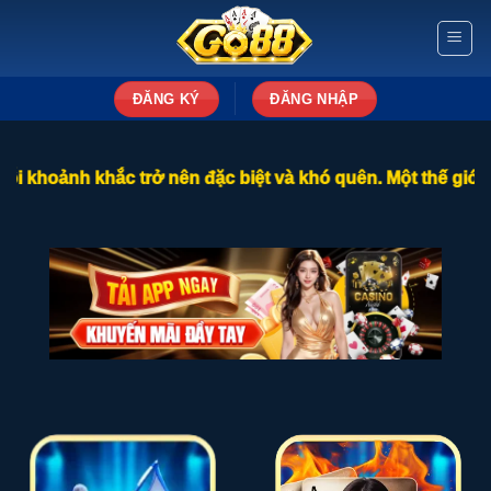
Bỏ
qua
nội
dung
ĐĂNG KÝ
ĐĂNG NHẬP
Ch