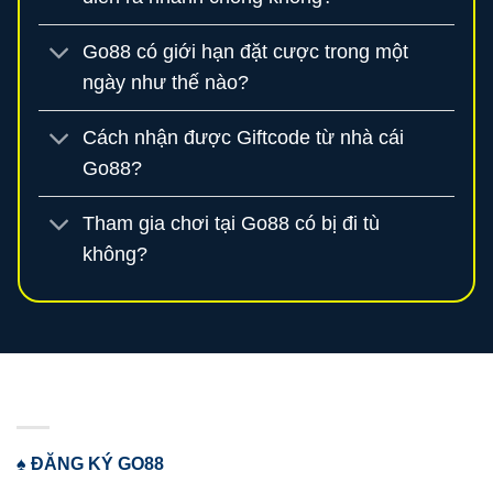
chuyên nghiệp, kết hợp đường truyền ổn định giúp
trải nghiệm chơi game trở nên chân thực và mượt
Go88 có giới hạn đặt cược trong một
mà.
ngày như thế nào?
Cách nhận được Giftcode từ nhà cái
Go88?
Tham gia chơi tại Go88 có bị đi tù
không?
Những điểm nổi bật của Go88
Hệ Thống Nạp Rút Tiền Nhanh Chóng, Hỗ Trợ
Nhiều Kênh
HƯỚNG DẪN
GO88
đầu tư mạnh vào hệ thống thanh toán thông
minh, cho phép người chơi giao dịch nhanh chóng
♠
ĐĂNG KÝ GO88
và thuận tiện thông qua nhiều phương thức khác