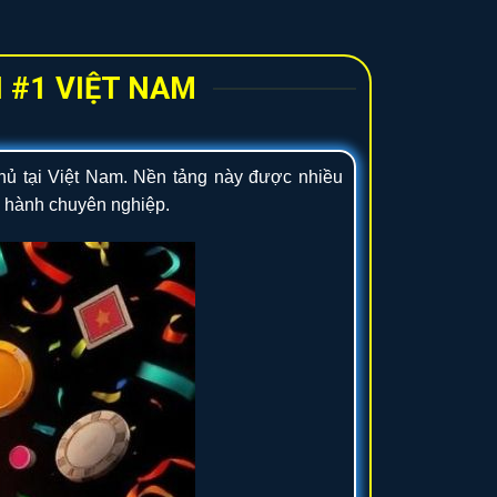
I #1 VIỆT NAM
hủ tại Việt Nam. Nền tảng này được nhiều
n hành chuyên nghiệp.