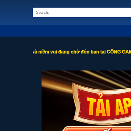
Bỏ
qua
nội
dung