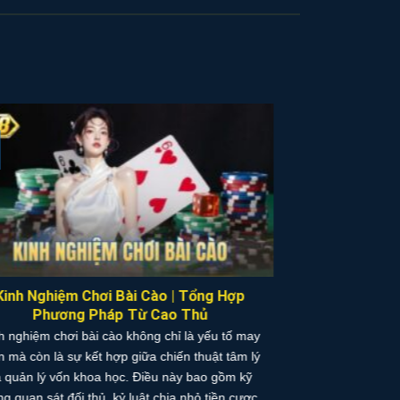
 cùng bộ phận chăm sóc khách hàng chuyên
18
Th3
h Chơi Bài Bridge | Luật Và Hướng Dẫn
Cách Chơi Bà
Cho Người Mới
h chơi bài Bridge là cuộc đấu trí đồng đội đòi
Cách chơi bài
 kỹ năng, chiến thuật và sự phối hợp chặt chẽ.
gia phải đánh 
 dấu ấn nhờ kho game casino hiện đại với
ò chơi có hai giai đoạn chính gồm đấu giá để
thủ để giành ch
c định hợp đồng và thi đấu để hoàn thành nó.
là sự kết hợp 