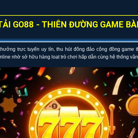
 TẢI GO88 - THIÊN ĐƯỜNG GAME BÀ
hưởng trực tuyến uy tín, thu hút đông đảo cộng đồng game t
online nhờ sở hữu hàng loạt trò chơi hấp dẫn cùng hệ thống vậ