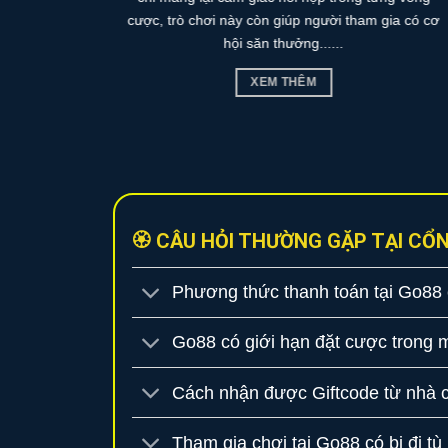
oàn......
hợp hợp lệ để ù bài nhanh......
Đặc biệt, hệ thống Live Game như tài xỉu v
trải nghiệm chơi game trở nên chân thực v
XEM THÊM
🏵️ CÂU HỎI THƯỜNG GẶP TẠI CỔN
Phương thức thanh toán tại Go88
Go88 có giới hạn đặt cược trong 
Cách nhận được Giftcode từ nhà 
Tham gia chơi tại Go88 có bị đi t