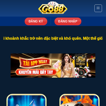
Bỏ
qua
nội
dung
ĐĂNG KÝ
ĐĂNG NHẬP
Chà