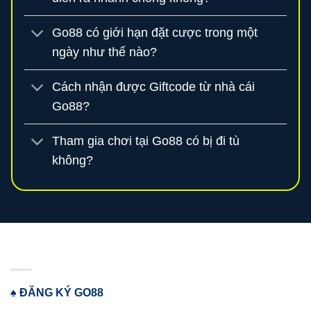
chuyên nghiệp, kết hợp đường truyền ổn định giúp
trải nghiệm chơi game trở nên chân thực và mượt
Go88 có giới hạn đặt cược trong một
mà.
ngày như thế nào?
Cách nhận được Giftcode từ nhà cái
Go88?
Tham gia chơi tại Go88 có bị đi tù
không?
Những điểm nổi bật của Go88
Hệ Thống Nạp Rút Tiền Nhanh Chóng, Hỗ Trợ
Nhiều Kênh
HƯỚNG DẪN
GO88
đầu tư mạnh vào hệ thống thanh toán thông
minh, cho phép người chơi giao dịch nhanh chóng
♠
ĐĂNG KÝ GO88
và thuận tiện thông qua nhiều phương thức khác