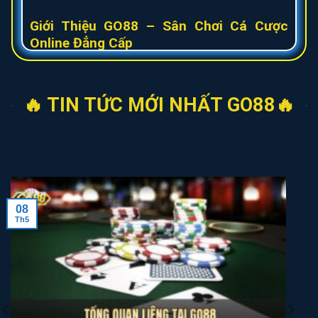
Giới Thiệu GO88 – Sân Chơi Cá Cược
Online Đẳng Cấp
GO88
là nền tảng giải trí trực tuyến thuộc sở hữu
của Sunwin Vibes Limitada, một đơn vị có trụ sở tại
🔥 TIN TỨC MỚI NHẤT GO88🔥
Costa Rica. Cổng game này hoạt động dưới sự
cấp phép quốc tế, đảm bảo tính minh bạch và an
toàn cho người tham gia.
Ngoài ra, hệ thống còn được phát triển và vận
hành bởi đội ngũ kỹ thuật giàu kinh nghiệm, kết
hợp cùng bộ phận chăm sóc khách hàng chuyên
18
Th3
nghiệp. Nhờ vậy, người chơi luôn nhận được trải
nghiệm giải trí mượt mà và ổn định.
Thông tin cơ bản về
GO88
Thương hiệu: GO88