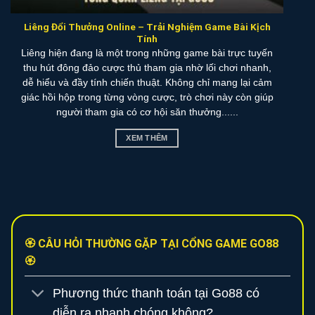
Nhà phát hành: Sunwin Vibes Limitada CR
Mẹo Chơi Mậu Binh – Cách Xếp Bài Tránh Binh Lủng Tại
Thời điểm ra mắt: 08/2018
Go88
Mẹo chơi mậu binh không chỉ là may mắn mà là phương
Trụ sở chính: Costa Rica
pháp xếp bài từ người chơi thực thụ. Các chiến thuật thực
chiến này sẽ giúp bạn biến những thế bài bình thường
Nền tảng hỗ trợ: Windows, Android, iOS
thành lợi thế chiến thắng. Chúng bao gồm các kỹ thuật từ
Thể loại trò chơi: Game bài đổi thưởng, bắn cá,
phòng thủ như Thú Phé Thủ đến mạo......
nổ hũ, xóc đĩa, tài xỉu,…
XEM THÊM
Những Điểm Nổi Bật Của Cổng Game
GO88
So với nhiều cổng game đổi thưởng phổ biến như
Sunwin, 789Club, TipClub hay Saowin,
GO88
tạo
được dấu ấn nhờ kho game casino hiện đại với
🏵️ CÂU HỎI THƯỜNG GẶP TẠI CỔNG GAME GO88
phiên bản cập nhật mới nhất.
🏵️
Đặc biệt, hệ thống Live Game như tài xỉu và xóc
Phương thức thanh toán tại Go88 có
đĩa được phát trực tiếp với các dealer xinh đẹp và
diễn ra nhanh chóng không?